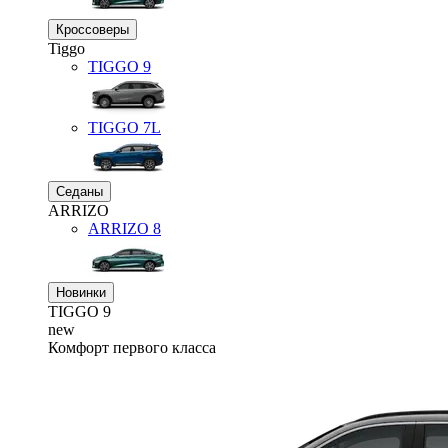
Кроссоверы
Tiggo
TIGGO
9
TIGGO
7L
Седаны
ARRIZO
ARRIZO 8
Новинки
TIGGO
9
new
Комфорт первого класса