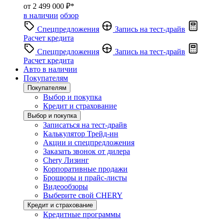
от 2 499 000 ₽*
в наличии
обзор
Спецпредложения
Запись на тест-драйв
Расчет кредита
Спецпредложения
Запись на тест-драйв
Расчет кредита
Авто в наличии
Покупателям
Покупателям
Выбор и покупка
Кредит и страхование
Выбор и покупка
Записаться на тест-драйв
Калькулятор Трейд-ин
Акции и спецпредложения
Заказать звонок от дилера
Chery Лизинг
Корпоративные продажи
Брошюры и прайс-листы
Видеообзоры
Выберите свой CHERY
Кредит и страхование
Кредитные программы