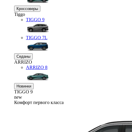
Кроссоверы
Tiggo
TIGGO
9
TIGGO
7L
Седаны
ARRIZO
ARRIZO 8
Новинки
TIGGO
9
new
Комфорт первого класса