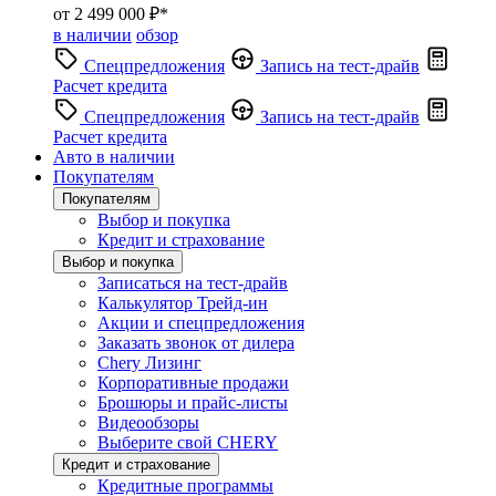
от 2 499 000 ₽*
в наличии
обзор
Спецпредложения
Запись на тест-драйв
Расчет кредита
Спецпредложения
Запись на тест-драйв
Расчет кредита
Авто в наличии
Покупателям
Покупателям
Выбор и покупка
Кредит и страхование
Выбор и покупка
Записаться на тест-драйв
Калькулятор Трейд-ин
Акции и спецпредложения
Заказать звонок от дилера
Chery Лизинг
Корпоративные продажи
Брошюры и прайс-листы
Видеообзоры
Выберите свой CHERY
Кредит и страхование
Кредитные программы