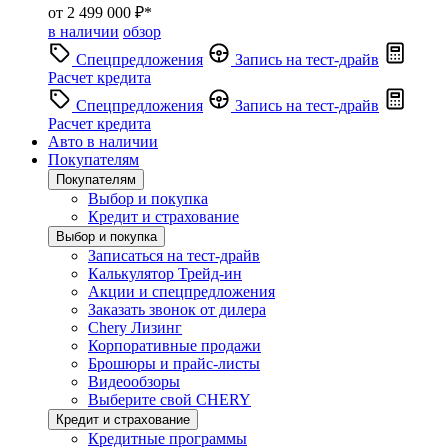
от 2 499 000 ₽*
в наличии
обзор
Спецпредложения
Запись на тест-драйв
Расчет кредита
Спецпредложения
Запись на тест-драйв
Расчет кредита
Авто в наличии
Покупателям
Покупателям
Выбор и покупка
Кредит и страхование
Выбор и покупка
Записаться на тест-драйв
Калькулятор Трейд-ин
Акции и спецпредложения
Заказать звонок от дилера
Chery Лизинг
Корпоративные продажи
Брошюры и прайс-листы
Видеообзоры
Выберите свой CHERY
Кредит и страхование
Кредитные программы