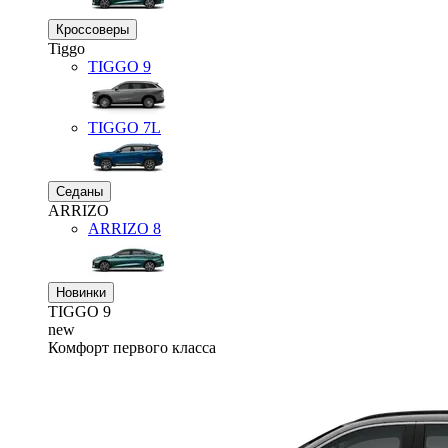
Кроссоверы
Tiggo
TIGGO
9
TIGGO
7L
Седаны
ARRIZO
ARRIZO 8
Новинки
TIGGO
9
new
Комфорт первого класса