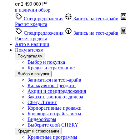
от 2 499 000 ₽*
в наличии
обзор
Спецпредложения
Запись на тест-драйв
Расчет кредита
Спецпредложения
Запись на тест-драйв
Расчет кредита
Авто в наличии
Покупателям
Покупателям
Выбор и покупка
Кредит и страхование
Выбор и покупка
Записаться на тест-драйв
Калькулятор Трейд-ин
Акции и спецпредложения
Заказать звонок от дилера
Chery Лизинг
Корпоративные продажи
Брошюры и прайс-листы
Видеообзоры
Выберите свой CHERY
Кредит и страхование
Кредитные программы