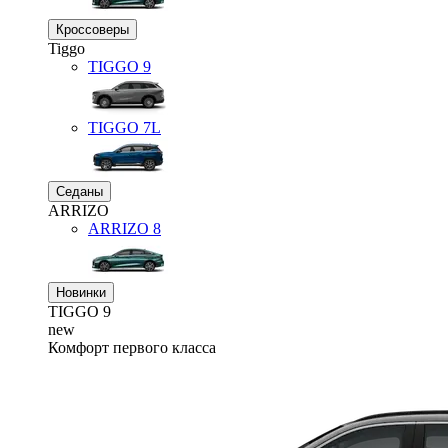
Кроссоверы
Tiggo
TIGGO
9
TIGGO
7L
Седаны
ARRIZO
ARRIZO 8
Новинки
TIGGO
9
new
Комфорт первого класса