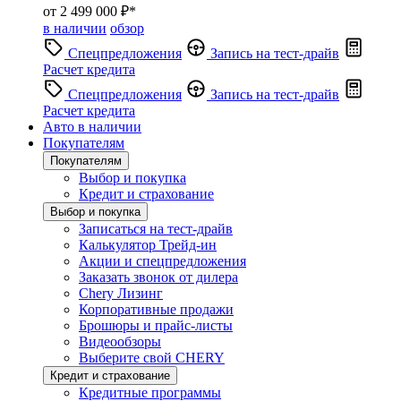
от 2 499 000 ₽*
в наличии
обзор
Спецпредложения
Запись на тест-драйв
Расчет кредита
Спецпредложения
Запись на тест-драйв
Расчет кредита
Авто в наличии
Покупателям
Покупателям
Выбор и покупка
Кредит и страхование
Выбор и покупка
Записаться на тест-драйв
Калькулятор Трейд-ин
Акции и спецпредложения
Заказать звонок от дилера
Chery Лизинг
Корпоративные продажи
Брошюры и прайс-листы
Видеообзоры
Выберите свой CHERY
Кредит и страхование
Кредитные программы