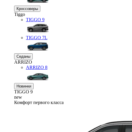
Кроссоверы
Tiggo
TIGGO
9
TIGGO
7L
Седаны
ARRIZO
ARRIZO 8
Новинки
TIGGO
9
new
Комфорт первого класса