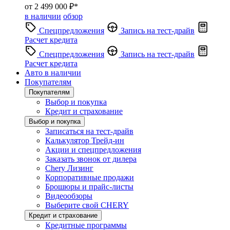
от 2 499 000 ₽*
в наличии
обзор
Спецпредложения
Запись на тест-драйв
Расчет кредита
Спецпредложения
Запись на тест-драйв
Расчет кредита
Авто в наличии
Покупателям
Покупателям
Выбор и покупка
Кредит и страхование
Выбор и покупка
Записаться на тест-драйв
Калькулятор Трейд-ин
Акции и спецпредложения
Заказать звонок от дилера
Chery Лизинг
Корпоративные продажи
Брошюры и прайс-листы
Видеообзоры
Выберите свой CHERY
Кредит и страхование
Кредитные программы