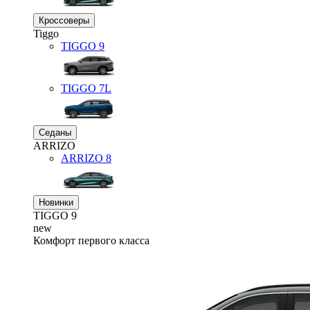
Кроссоверы
Tiggo
TIGGO
9
TIGGO
7L
Седаны
ARRIZO
ARRIZO 8
Новинки
TIGGO
9
new
Комфорт первого класса