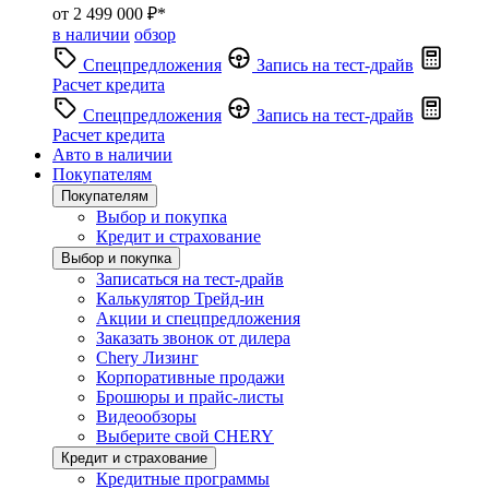
от 2 499 000 ₽*
в наличии
обзор
Спецпредложения
Запись на тест-драйв
Расчет кредита
Спецпредложения
Запись на тест-драйв
Расчет кредита
Авто в наличии
Покупателям
Покупателям
Выбор и покупка
Кредит и страхование
Выбор и покупка
Записаться на тест-драйв
Калькулятор Трейд-ин
Акции и спецпредложения
Заказать звонок от дилера
Chery Лизинг
Корпоративные продажи
Брошюры и прайс-листы
Видеообзоры
Выберите свой CHERY
Кредит и страхование
Кредитные программы