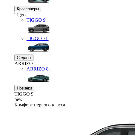
Кроссоверы
Tiggo
TIGGO
9
TIGGO
7L
Седаны
ARRIZO
ARRIZO 8
Новинки
TIGGO
9
new
Комфорт первого класса