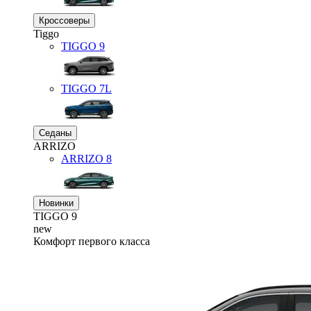
Кроссоверы
Tiggo
TIGGO
9
TIGGO
7L
Седаны
ARRIZO
ARRIZO 8
Новинки
TIGGO
9
new
Комфорт первого класса