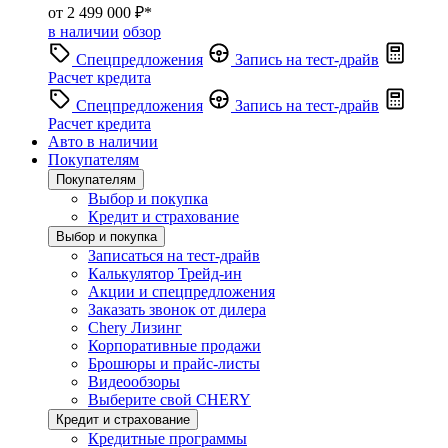
от 2 499 000 ₽*
в наличии
обзор
Спецпредложения
Запись на тест-драйв
Расчет кредита
Спецпредложения
Запись на тест-драйв
Расчет кредита
Авто в наличии
Покупателям
Покупателям
Выбор и покупка
Кредит и страхование
Выбор и покупка
Записаться на тест-драйв
Калькулятор Трейд-ин
Акции и спецпредложения
Заказать звонок от дилера
Chery Лизинг
Корпоративные продажи
Брошюры и прайс-листы
Видеообзоры
Выберите свой CHERY
Кредит и страхование
Кредитные программы