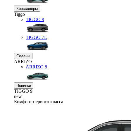
Кроссоверы
Tiggo
TIGGO
9
TIGGO
7L
Седаны
ARRIZO
ARRIZO 8
Новинки
TIGGO
9
new
Комфорт первого класса