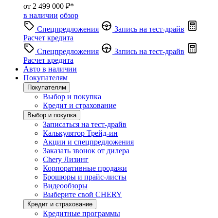
от 2 499 000 ₽*
в наличии
обзор
Спецпредложения
Запись на тест-драйв
Расчет кредита
Спецпредложения
Запись на тест-драйв
Расчет кредита
Авто в наличии
Покупателям
Покупателям
Выбор и покупка
Кредит и страхование
Выбор и покупка
Записаться на тест-драйв
Калькулятор Трейд-ин
Акции и спецпредложения
Заказать звонок от дилера
Chery Лизинг
Корпоративные продажи
Брошюры и прайс-листы
Видеообзоры
Выберите свой CHERY
Кредит и страхование
Кредитные программы