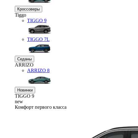
Кроссоверы
Tiggo
TIGGO
9
TIGGO
7L
Седаны
ARRIZO
ARRIZO 8
Новинки
TIGGO
9
new
Комфорт первого класса