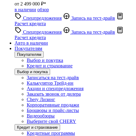
от 2 499 000 ₽*
в наличии
обзор
Спецпредложения
Запись на тест-драйв
Расчет кредита
Спецпредложения
Запись на тест-драйв
Расчет кредита
Авто в наличии
Покупателям
Покупателям
Выбор и покупка
Кредит и страхование
Выбор и покупка
Записаться на тест-драйв
Калькулятор Трейд-ин
Акции и спецпредложения
Заказать звонок от дилера
Chery Лизинг
Корпоративные продажи
Брошюры и прайс-листы
Видеообзоры
Выберите свой CHERY
Кредит и страхование
Кредитные программы