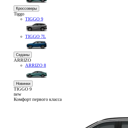
Кроссоверы
Tiggo
TIGGO
9
TIGGO
7L
Седаны
ARRIZO
ARRIZO 8
Новинки
TIGGO
9
new
Комфорт первого класса