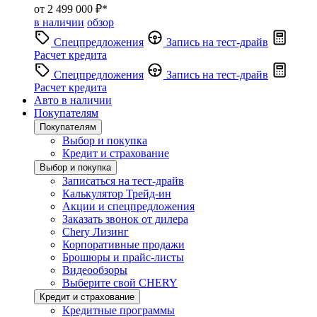
от 2 499 000 ₽*
в наличии
обзор
Спецпредложения
Запись на тест-драйв
Расчет кредита
Спецпредложения
Запись на тест-драйв
Расчет кредита
Авто в наличии
Покупателям
Покупателям
Выбор и покупка
Кредит и страхование
Выбор и покупка
Записаться на тест-драйв
Калькулятор Трейд-ин
Акции и спецпредложения
Заказать звонок от дилера
Chery Лизинг
Корпоративные продажи
Брошюры и прайс-листы
Видеообзоры
Выберите свой CHERY
Кредит и страхование
Кредитные программы