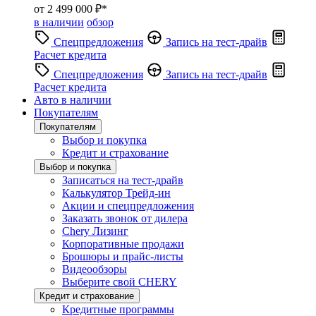
от 2 499 000 ₽*
в наличии
обзор
Спецпредложения
Запись на тест-драйв
Расчет кредита
Спецпредложения
Запись на тест-драйв
Расчет кредита
Авто в наличии
Покупателям
Покупателям
Выбор и покупка
Кредит и страхование
Выбор и покупка
Записаться на тест-драйв
Калькулятор Трейд-ин
Акции и спецпредложения
Заказать звонок от дилера
Chery Лизинг
Корпоративные продажи
Брошюры и прайс-листы
Видеообзоры
Выберите свой CHERY
Кредит и страхование
Кредитные программы