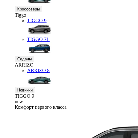
Кроссоверы
Tiggo
TIGGO
9
TIGGO
7L
Седаны
ARRIZO
ARRIZO 8
Новинки
TIGGO
9
new
Комфорт первого класса