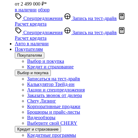
от 2 499 000 ₽*
в наличии
обзор
Спецпредложения
Запись на тест-драйв
Расчет кредита
Спецпредложения
Запись на тест-драйв
Расчет кредита
Авто в наличии
Покупателям
Покупателям
Выбор и покупка
Кредит и страхование
Выбор и покупка
Записаться на тест-драйв
Калькулятор Трейд-ин
Акции и спецпредложения
Заказать звонок от дилера
Chery Лизинг
Корпоративные продажи
Брошюры и прайс-листы
Видеообзоры
Выберите свой CHERY
Кредит и страхование
Кредитные программы