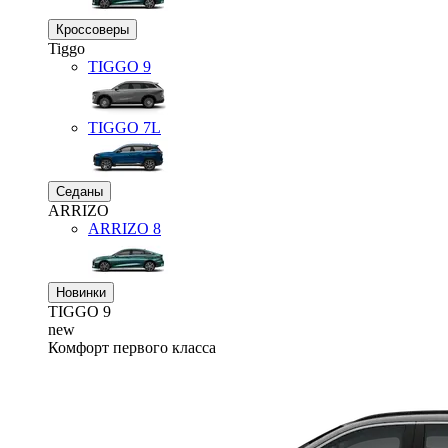
Кроссоверы
Tiggo
TIGGO
9
TIGGO
7L
Седаны
ARRIZO
ARRIZO 8
Новинки
TIGGO
9
new
Комфорт первого класса