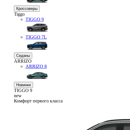
Кроссоверы
Tiggo
TIGGO
9
TIGGO
7L
Седаны
ARRIZO
ARRIZO 8
Новинки
TIGGO
9
new
Комфорт первого класса