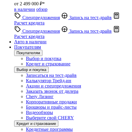
от 2 499 000 ₽*
в наличии
обзор
Спецпредложения
Запись на тест-драйв
Расчет кредита
Спецпредложения
Запись на тест-драйв
Расчет кредита
Авто в наличии
Покупателям
Покупателям
Выбор и покупка
Кредит и страхование
Выбор и покупка
Записаться на тест-драйв
Калькулятор Трейд-ин
Акции и спецпредложения
Заказать звонок от дилера
Chery Лизинг
Корпоративные продажи
Брошюры и прайс-листы
Видеообзоры
Выберите свой CHERY
Кредит и страхование
Кредитные программы