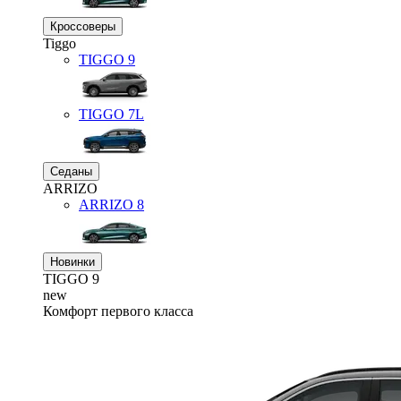
Кроссоверы
Tiggo
TIGGO
9
TIGGO
7L
Седаны
ARRIZO
ARRIZO 8
Новинки
TIGGO
9
new
Комфорт первого класса