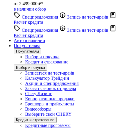
от 2 499 000 ₽*
в наличии
обзор
Спецпредложения
Запись на тест-драйв
Расчет кредита
Спецпредложения
Запись на тест-драйв
Расчет кредита
Авто в наличии
Покупателям
Покупателям
Выбор и покупка
Кредит и страхование
Выбор и покупка
Записаться на тест-драйв
Калькулятор Трейд-ин
Акции и спецпредложения
Заказать звонок от дилера
Chery Лизинг
Корпоративные продажи
Брошюры и прайс-листы
Видеообзоры
Выберите свой CHERY
Кредит и страхование
Кредитные программы