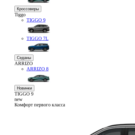
Кроссоверы
Tiggo
TIGGO
9
TIGGO
7L
Седаны
ARRIZO
ARRIZO 8
Новинки
TIGGO
9
new
Комфорт первого класса