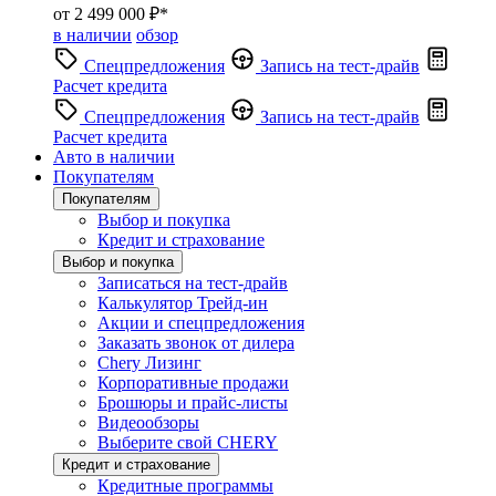
от 2 499 000 ₽*
в наличии
обзор
Спецпредложения
Запись на тест-драйв
Расчет кредита
Спецпредложения
Запись на тест-драйв
Расчет кредита
Авто в наличии
Покупателям
Покупателям
Выбор и покупка
Кредит и страхование
Выбор и покупка
Записаться на тест-драйв
Калькулятор Трейд-ин
Акции и спецпредложения
Заказать звонок от дилера
Chery Лизинг
Корпоративные продажи
Брошюры и прайс-листы
Видеообзоры
Выберите свой CHERY
Кредит и страхование
Кредитные программы