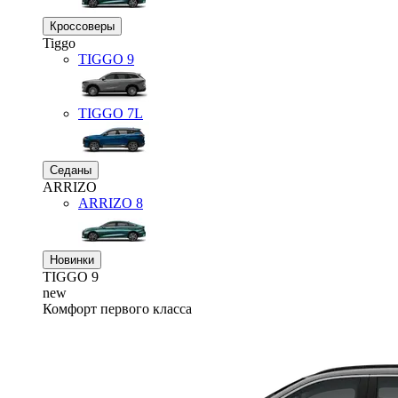
Кроссоверы
Tiggo
TIGGO
9
TIGGO
7L
Седаны
ARRIZO
ARRIZO 8
Новинки
TIGGO
9
new
Комфорт первого класса