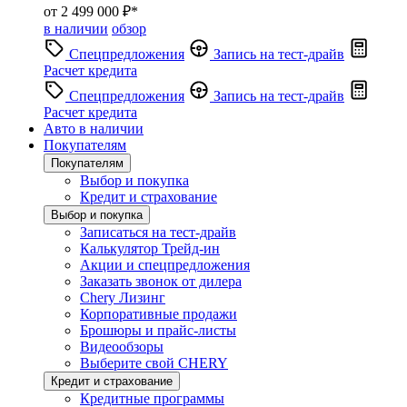
от 2 499 000 ₽*
в наличии
обзор
Спецпредложения
Запись на тест-драйв
Расчет кредита
Спецпредложения
Запись на тест-драйв
Расчет кредита
Авто в наличии
Покупателям
Покупателям
Выбор и покупка
Кредит и страхование
Выбор и покупка
Записаться на тест-драйв
Калькулятор Трейд-ин
Акции и спецпредложения
Заказать звонок от дилера
Chery Лизинг
Корпоративные продажи
Брошюры и прайс-листы
Видеообзоры
Выберите свой CHERY
Кредит и страхование
Кредитные программы