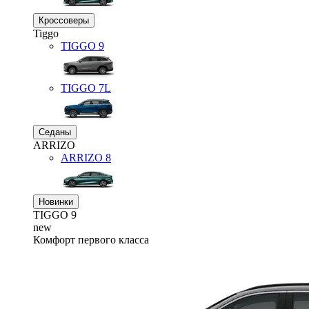
Кроссоверы
Tiggo
TIGGO
9
TIGGO
7L
Седаны
ARRIZO
ARRIZO 8
Новинки
TIGGO
9
new
Комфорт первого класса