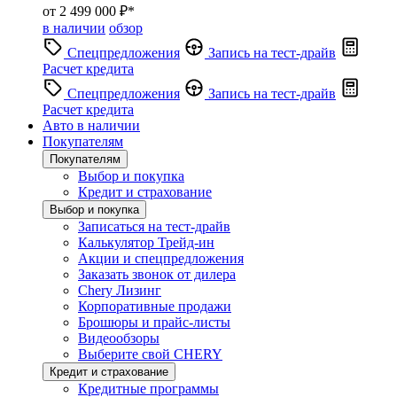
от 2 499 000 ₽*
в наличии
обзор
Спецпредложения
Запись на тест-драйв
Расчет кредита
Спецпредложения
Запись на тест-драйв
Расчет кредита
Авто в наличии
Покупателям
Покупателям
Выбор и покупка
Кредит и страхование
Выбор и покупка
Записаться на тест-драйв
Калькулятор Трейд-ин
Акции и спецпредложения
Заказать звонок от дилера
Chery Лизинг
Корпоративные продажи
Брошюры и прайс-листы
Видеообзоры
Выберите свой CHERY
Кредит и страхование
Кредитные программы