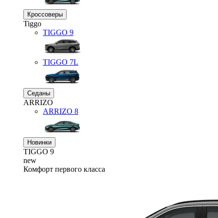
Кроссоверы
Tiggo
TIGGO
9
TIGGO
7L
Седаны
ARRIZO
ARRIZO 8
Новинки
TIGGO
9
new
Комфорт первого класса