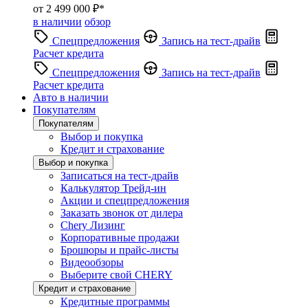
от 2 499 000 ₽*
в наличии
обзор
Спецпредложения
Запись на тест-драйв
Расчет кредита
Спецпредложения
Запись на тест-драйв
Расчет кредита
Авто в наличии
Покупателям
Покупателям
Выбор и покупка
Кредит и страхование
Выбор и покупка
Записаться на тест-драйв
Калькулятор Трейд-ин
Акции и спецпредложения
Заказать звонок от дилера
Chery Лизинг
Корпоративные продажи
Брошюры и прайс-листы
Видеообзоры
Выберите свой CHERY
Кредит и страхование
Кредитные программы