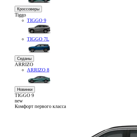
Кроссоверы
Tiggo
TIGGO
9
TIGGO
7L
Седаны
ARRIZO
ARRIZO 8
Новинки
TIGGO
9
new
Комфорт первого класса