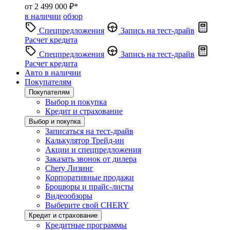
от 2 499 000 ₽*
в наличии
обзор
Спецпредложения
Запись на тест-драйв
Расчет кредита
Спецпредложения
Запись на тест-драйв
Расчет кредита
Авто в наличии
Покупателям
Покупателям
Выбор и покупка
Кредит и страхование
Выбор и покупка
Записаться на тест-драйв
Калькулятор Трейд-ин
Акции и спецпредложения
Заказать звонок от дилера
Chery Лизинг
Корпоративные продажи
Брошюры и прайс-листы
Видеообзоры
Выберите свой CHERY
Кредит и страхование
Кредитные программы