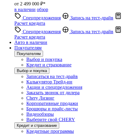
от 2 499 000 ₽*
в наличии
обзор
Спецпредложения
Запись на тест-драйв
Расчет кредита
Спецпредложения
Запись на тест-драйв
Расчет кредита
Авто в наличии
Покупателям
Покупателям
Выбор и покупка
Кредит и страхование
Выбор и покупка
Записаться на тест-драйв
Калькулятор Трейд-ин
Акции и спецпредложения
Заказать звонок от дилера
Chery Лизинг
Корпоративные продажи
Брошюры и прайс-листы
Видеообзоры
Выберите свой CHERY
Кредит и страхование
Кредитные программы