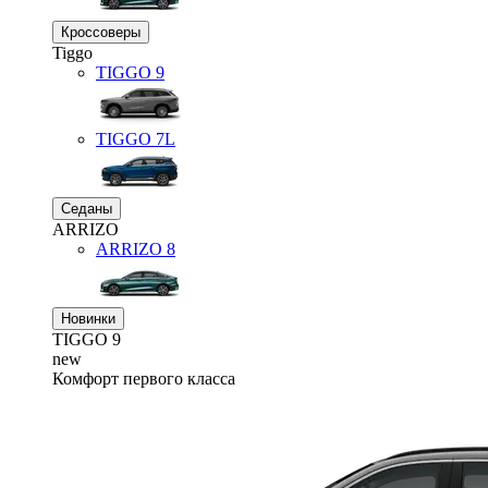
Кроссоверы
Tiggo
TIGGO
9
TIGGO
7L
Седаны
ARRIZO
ARRIZO 8
Новинки
TIGGO
9
new
Комфорт первого класса