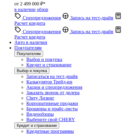
от 2 499 000 ₽*
в наличии
обзор
Спецпредложения
Запись на тест-драйв
Расчет кредита
Спецпредложения
Запись на тест-драйв
Расчет кредита
Авто в наличии
Покупателям
Покупателям
Выбор и покупка
Кредит и страхование
Выбор и покупка
Записаться на тест-драйв
Калькулятор Трейд-ин
Акции и спецпредложения
Заказать звонок от дилера
Chery Лизинг
Корпоративные продажи
Брошюры и прайс-листы
Видеообзоры
Выберите свой CHERY
Кредит и страхование
Кредитные программы