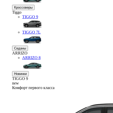
Кроссоверы
Tiggo
TIGGO
9
TIGGO
7L
Седаны
ARRIZO
ARRIZO 8
Новинки
TIGGO
9
new
Комфорт первого класса