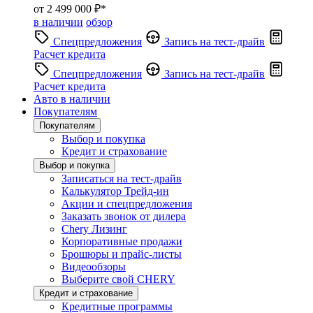
от 2 499 000 ₽*
в наличии
обзор
Спецпредложения
Запись на тест-драйв
Расчет кредита
Спецпредложения
Запись на тест-драйв
Расчет кредита
Авто в наличии
Покупателям
Покупателям
Выбор и покупка
Кредит и страхование
Выбор и покупка
Записаться на тест-драйв
Калькулятор Трейд-ин
Акции и спецпредложения
Заказать звонок от дилера
Chery Лизинг
Корпоративные продажи
Брошюры и прайс-листы
Видеообзоры
Выберите свой CHERY
Кредит и страхование
Кредитные программы