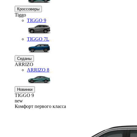
Кроссоверы
Tiggo
TIGGO
9
TIGGO
7L
Седаны
ARRIZO
ARRIZO 8
Новинки
TIGGO
9
new
Комфорт первого класса