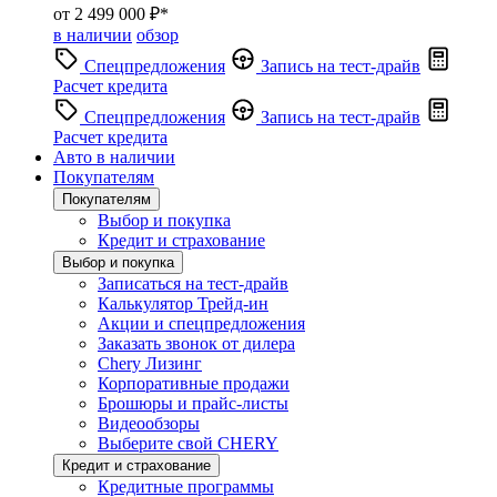
от 2 499 000 ₽*
в наличии
обзор
Спецпредложения
Запись на тест-драйв
Расчет кредита
Спецпредложения
Запись на тест-драйв
Расчет кредита
Авто в наличии
Покупателям
Покупателям
Выбор и покупка
Кредит и страхование
Выбор и покупка
Записаться на тест-драйв
Калькулятор Трейд-ин
Акции и спецпредложения
Заказать звонок от дилера
Chery Лизинг
Корпоративные продажи
Брошюры и прайс-листы
Видеообзоры
Выберите свой CHERY
Кредит и страхование
Кредитные программы