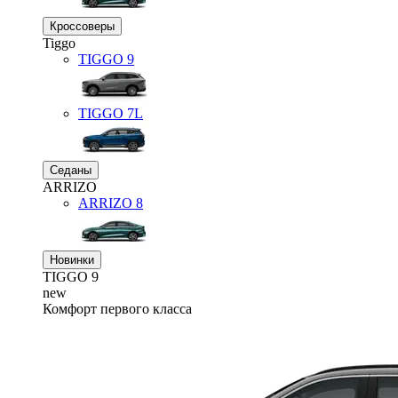
Кроссоверы
Tiggo
TIGGO
9
TIGGO
7L
Седаны
ARRIZO
ARRIZO 8
Новинки
TIGGO
9
new
Комфорт первого класса