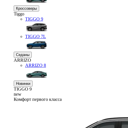
Кроссоверы
Tiggo
TIGGO
9
TIGGO
7L
Седаны
ARRIZO
ARRIZO 8
Новинки
TIGGO
9
new
Комфорт первого класса