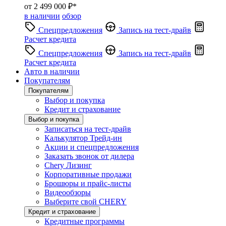
от 2 499 000 ₽*
в наличии
обзор
Спецпредложения
Запись на тест-драйв
Расчет кредита
Спецпредложения
Запись на тест-драйв
Расчет кредита
Авто в наличии
Покупателям
Покупателям
Выбор и покупка
Кредит и страхование
Выбор и покупка
Записаться на тест-драйв
Калькулятор Трейд-ин
Акции и спецпредложения
Заказать звонок от дилера
Chery Лизинг
Корпоративные продажи
Брошюры и прайс-листы
Видеообзоры
Выберите свой CHERY
Кредит и страхование
Кредитные программы