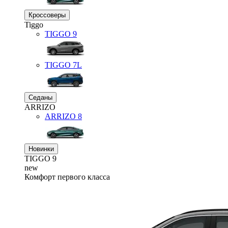
Кроссоверы
Tiggo
TIGGO
9
TIGGO
7L
Седаны
ARRIZO
ARRIZO 8
Новинки
TIGGO
9
new
Комфорт первого класса