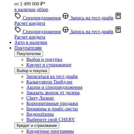
от 2 499 000 ₽*
в наличии
обзор
Спецпредложения
Запись на тест-драйв
Расчет кредита
Спецпредложения
Запись на тест-драйв
Расчет кредита
Авто в наличии
Покупателям
Покупателям
Выбор и покупка
Кредит и страхование
Выбор и покупка
Записаться на тест-драйв
Калькулятор Трейд-ин
Акции и спецпредложения
Заказать звонок от дилера
Chery Лизинг
Корпоративные продажи
Брошюры и прайс-листы
Видеообзоры
Выберите свой CHERY
Кредит и страхование
Кредитные программы