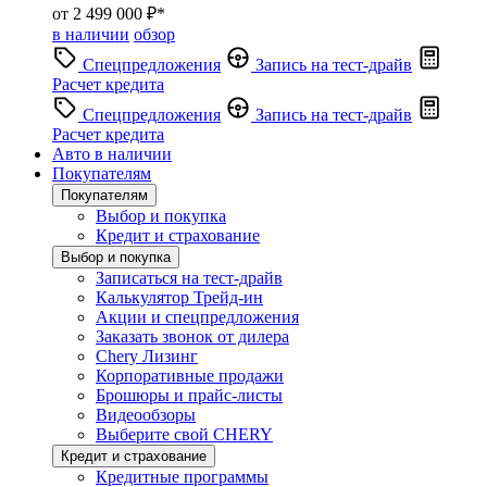
от 2 499 000 ₽*
в наличии
обзор
Спецпредложения
Запись на тест-драйв
Расчет кредита
Спецпредложения
Запись на тест-драйв
Расчет кредита
Авто в наличии
Покупателям
Покупателям
Выбор и покупка
Кредит и страхование
Выбор и покупка
Записаться на тест-драйв
Калькулятор Трейд-ин
Акции и спецпредложения
Заказать звонок от дилера
Chery Лизинг
Корпоративные продажи
Брошюры и прайс-листы
Видеообзоры
Выберите свой CHERY
Кредит и страхование
Кредитные программы