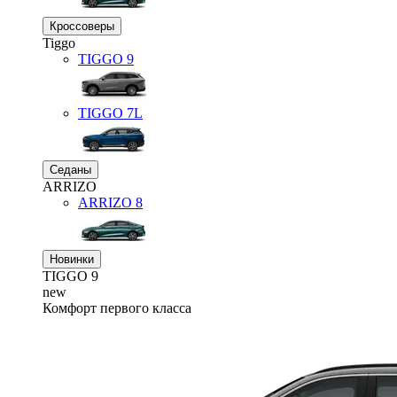
Кроссоверы
Tiggo
TIGGO
9
TIGGO
7L
Седаны
ARRIZO
ARRIZO 8
Новинки
TIGGO
9
new
Комфорт первого класса