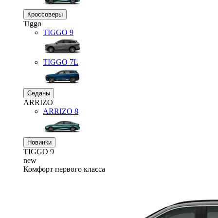
Кроссоверы
Tiggo
TIGGO
9
TIGGO
7L
Седаны
ARRIZO
ARRIZO 8
Новинки
TIGGO
9
new
Комфорт первого класса