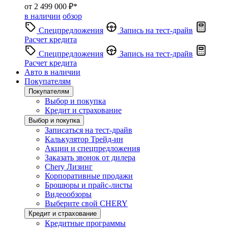
от 2 499 000 ₽*
в наличии
обзор
Спецпредложения
Запись на тест-драйв
Расчет кредита
Спецпредложения
Запись на тест-драйв
Расчет кредита
Авто в наличии
Покупателям
Покупателям
Выбор и покупка
Кредит и страхование
Выбор и покупка
Записаться на тест-драйв
Калькулятор Трейд-ин
Акции и спецпредложения
Заказать звонок от дилера
Chery Лизинг
Корпоративные продажи
Брошюры и прайс-листы
Видеообзоры
Выберите свой CHERY
Кредит и страхование
Кредитные программы