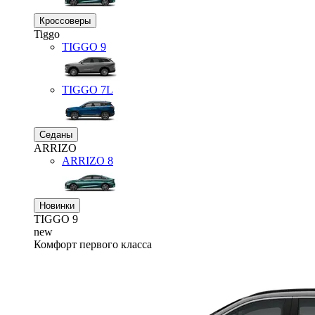
Кроссоверы
Tiggo
TIGGO
9
TIGGO
7L
Седаны
ARRIZO
ARRIZO 8
Новинки
TIGGO
9
new
Комфорт первого класса