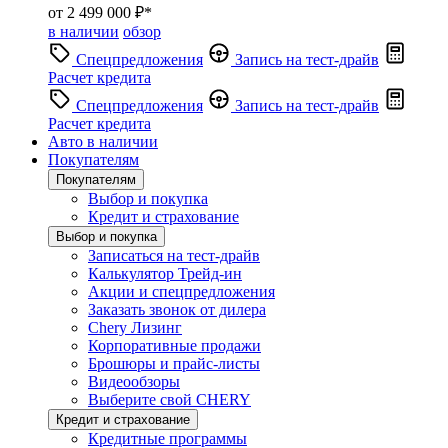
от 2 499 000 ₽*
в наличии
обзор
Спецпредложения
Запись на тест-драйв
Расчет кредита
Спецпредложения
Запись на тест-драйв
Расчет кредита
Авто в наличии
Покупателям
Покупателям
Выбор и покупка
Кредит и страхование
Выбор и покупка
Записаться на тест-драйв
Калькулятор Трейд-ин
Акции и спецпредложения
Заказать звонок от дилера
Chery Лизинг
Корпоративные продажи
Брошюры и прайс-листы
Видеообзоры
Выберите свой CHERY
Кредит и страхование
Кредитные программы