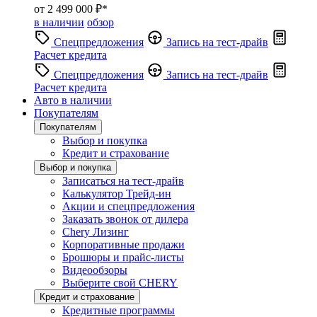
от 2 499 000 ₽*
в наличии
обзор
Спецпредложения
Запись на тест-драйв
Расчет кредита
Спецпредложения
Запись на тест-драйв
Расчет кредита
Авто в наличии
Покупателям
Покупателям
Выбор и покупка
Кредит и страхование
Выбор и покупка
Записаться на тест-драйв
Калькулятор Трейд-ин
Акции и спецпредложения
Заказать звонок от дилера
Chery Лизинг
Корпоративные продажи
Брошюры и прайс-листы
Видеообзоры
Выберите свой CHERY
Кредит и страхование
Кредитные программы