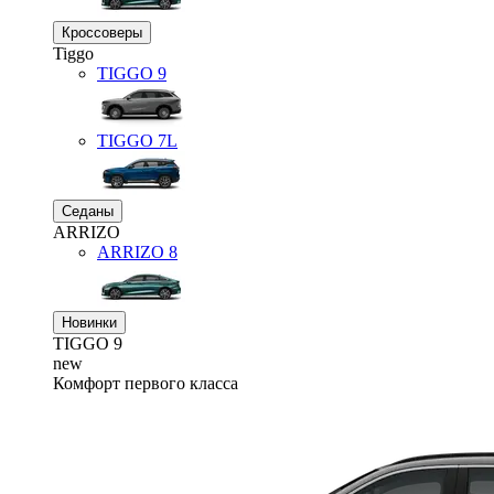
Кроссоверы
Tiggo
TIGGO
9
TIGGO
7L
Седаны
ARRIZO
ARRIZO 8
Новинки
TIGGO
9
new
Комфорт первого класса