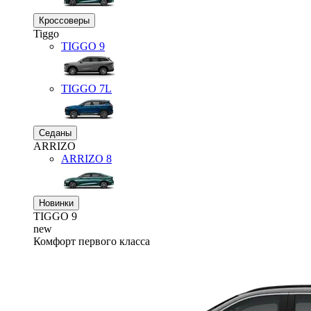
Кроссоверы
Tiggo
TIGGO
9
TIGGO
7L
Седаны
ARRIZO
ARRIZO 8
Новинки
TIGGO
9
new
Комфорт первого класса