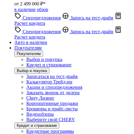
от 2 499 000 ₽*
в наличии
обзор
Спецпредложения
Запись на тест-драйв
Расчет кредита
Спецпредложения
Запись на тест-драйв
Расчет кредита
Авто в наличии
Покупателям
Покупателям
Выбор и покупка
Кредит и страхование
Выбор и покупка
Записаться на тест-драйв
Калькулятор Трейд-ин
Акции и спецпредложения
Заказать звонок от дилера
Chery Лизинг
Корпоративные продажи
Брошюры и прайс-листы
Видеообзоры
Выберите свой CHERY
Кредит и страхование
Кредитные программы