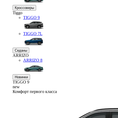
Кроссоверы
Tiggo
TIGGO
9
TIGGO
7L
Седаны
ARRIZO
ARRIZO 8
Новинки
TIGGO
9
new
Комфорт первого класса