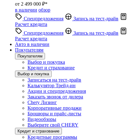
от 2 499 000 ₽*
в наличии
обзор
Спецпредложения
Запись на тест-драйв
Расчет кредита
Спецпредложения
Запись на тест-драйв
Расчет кредита
Авто в наличии
Покупателям
Покупателям
Выбор и покупка
Кредит и страхование
Выбор и покупка
Записаться на тест-драйв
Калькулятор Трейд-ин
Акции и спецпредложения
Заказать звонок от дилера
Chery Лизинг
Корпоративные продажи
Брошюры и прайс-листы
Видеообзоры
Выберите свой CHERY
Кредит и страхование
Кредитные программы