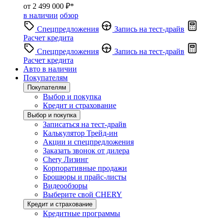
от 2 499 000 ₽*
в наличии
обзор
Спецпредложения
Запись на тест-драйв
Расчет кредита
Спецпредложения
Запись на тест-драйв
Расчет кредита
Авто в наличии
Покупателям
Покупателям
Выбор и покупка
Кредит и страхование
Выбор и покупка
Записаться на тест-драйв
Калькулятор Трейд-ин
Акции и спецпредложения
Заказать звонок от дилера
Chery Лизинг
Корпоративные продажи
Брошюры и прайс-листы
Видеообзоры
Выберите свой CHERY
Кредит и страхование
Кредитные программы