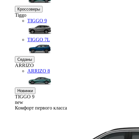
Кроссоверы
Tiggo
TIGGO
9
TIGGO
7L
Седаны
ARRIZO
ARRIZO 8
Новинки
TIGGO
9
new
Комфорт первого класса