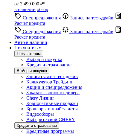
от 2 499 000 ₽*
в наличии
обзор
Спецпредложения
Запись на тест-драйв
Расчет кредита
Спецпредложения
Запись на тест-драйв
Расчет кредита
Авто в наличии
Покупателям
Покупателям
Выбор и покупка
Кредит и страхование
Выбор и покупка
Записаться на тест-драйв
Калькулятор Трейд-ин
Акции и спецпредложения
Заказать звонок от дилера
Chery Лизинг
Корпоративные продажи
Брошюры и прайс-листы
Видеообзоры
Выберите свой CHERY
Кредит и страхование
Кредитные программы