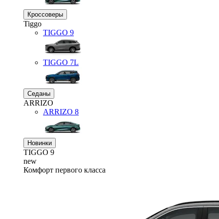
Кроссоверы
Tiggo
TIGGO
9
TIGGO
7L
Седаны
ARRIZO
ARRIZO 8
Новинки
TIGGO
9
new
Комфорт первого класса