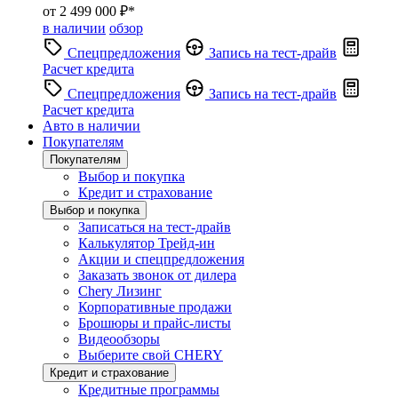
от 2 499 000 ₽*
в наличии
обзор
Спецпредложения
Запись на тест-драйв
Расчет кредита
Спецпредложения
Запись на тест-драйв
Расчет кредита
Авто в наличии
Покупателям
Покупателям
Выбор и покупка
Кредит и страхование
Выбор и покупка
Записаться на тест-драйв
Калькулятор Трейд-ин
Акции и спецпредложения
Заказать звонок от дилера
Chery Лизинг
Корпоративные продажи
Брошюры и прайс-листы
Видеообзоры
Выберите свой CHERY
Кредит и страхование
Кредитные программы