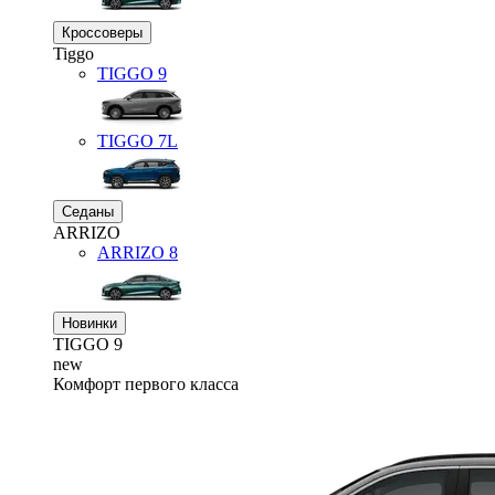
Кроссоверы
Tiggo
TIGGO
9
TIGGO
7L
Седаны
ARRIZO
ARRIZO 8
Новинки
TIGGO
9
new
Комфорт первого класса