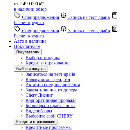
от 2 499 000 ₽*
в наличии
обзор
Спецпредложения
Запись на тест-драйв
Расчет кредита
Спецпредложения
Запись на тест-драйв
Расчет кредита
Авто в наличии
Покупателям
Покупателям
Выбор и покупка
Кредит и страхование
Выбор и покупка
Записаться на тест-драйв
Калькулятор Трейд-ин
Акции и спецпредложения
Заказать звонок от дилера
Chery Лизинг
Корпоративные продажи
Брошюры и прайс-листы
Видеообзоры
Выберите свой CHERY
Кредит и страхование
Кредитные программы