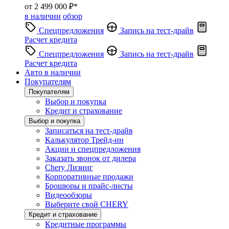
от 2 499 000 ₽*
в наличии
обзор
Спецпредложения
Запись на тест-драйв
Расчет кредита
Спецпредложения
Запись на тест-драйв
Расчет кредита
Авто в наличии
Покупателям
Покупателям
Выбор и покупка
Кредит и страхование
Выбор и покупка
Записаться на тест-драйв
Калькулятор Трейд-ин
Акции и спецпредложения
Заказать звонок от дилера
Chery Лизинг
Корпоративные продажи
Брошюры и прайс-листы
Видеообзоры
Выберите свой CHERY
Кредит и страхование
Кредитные программы