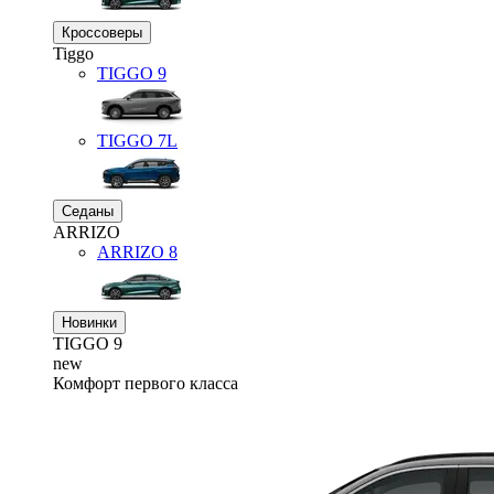
Кроссоверы
Tiggo
TIGGO
9
TIGGO
7L
Седаны
ARRIZO
ARRIZO 8
Новинки
TIGGO
9
new
Комфорт первого класса