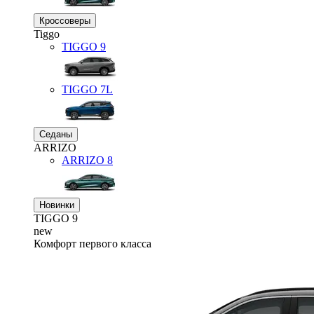
Кроссоверы
Tiggo
TIGGO
9
TIGGO
7L
Седаны
ARRIZO
ARRIZO 8
Новинки
TIGGO
9
new
Комфорт первого класса