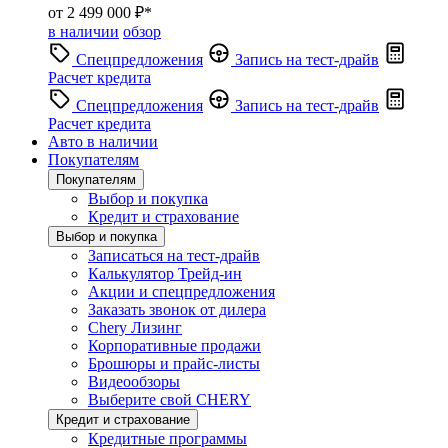
от 2 499 000 ₽*
в наличии
обзор
Спецпредложения
Запись на тест-драйв
Расчет кредита
Спецпредложения
Запись на тест-драйв
Расчет кредита
Авто в наличии
Покупателям
Покупателям
Выбор и покупка
Кредит и страхование
Выбор и покупка
Записаться на тест-драйв
Калькулятор Трейд-ин
Акции и спецпредложения
Заказать звонок от дилера
Chery Лизинг
Корпоративные продажи
Брошюры и прайс-листы
Видеообзоры
Выберите свой CHERY
Кредит и страхование
Кредитные программы