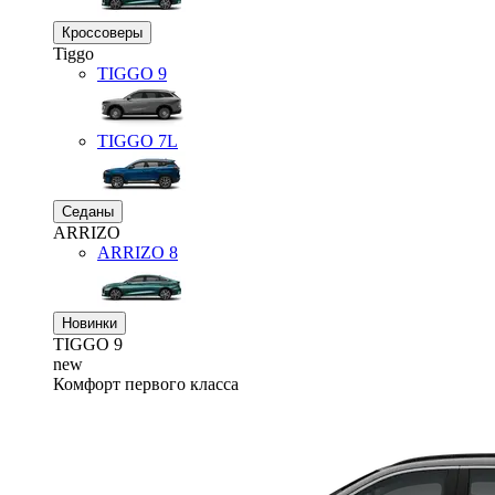
Кроссоверы
Tiggo
TIGGO
9
TIGGO
7L
Седаны
ARRIZO
ARRIZO 8
Новинки
TIGGO
9
new
Комфорт первого класса